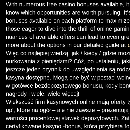
With numerous free casino bonuses available, it
know which opportunities are worth pursuing. It's
bonuses available on each platform to maximize 
those eager to dive into the thrill of online gam
nuances of available offers can lead to even gr
more about the options in our detailed guide at
Więc co najlepiej wiedzą, jak / kiedy / gdzie m
nurkowania z pieniędzmi? Cóż, po ustaleniu, ja
jeszcze jeden czynnik do uwzględnienia są rodzaj
kasyna dostępne. Mogą one być w postaci wol
w gotówce bezdepozytowego bonusu, kody bonu
nagrody i wiele, wiele więcej!
Większość firm kasynowych online mają oferty t
up’, które na ogół – ale nie zawsze – prezentują
wartości procentowej stawek depozytowych. Z
certyfikowane kasyno -bonus, która przybiera fo