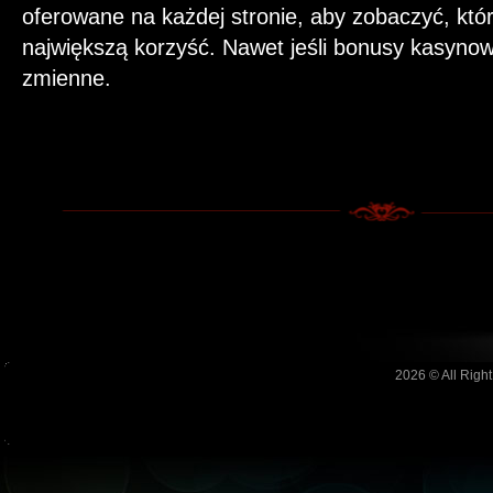
oferowane na każdej stronie, aby zobaczyć, kt
największą korzyść. Nawet jeśli bonusy kasynow
zmienne.
2026 © All Righ