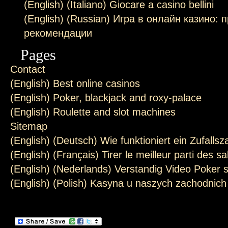
(English) (Italiano) Giocare a casino bellini
(English) (Russian) Игра в онлайн казино:
рекомендации
Pages
Contact
(English) Best online casinos
(English) Poker, blackjack and roxy-palace
(English) Roulette and slot machines
Sitemap
(English) (Deutsch) Wie funktioniert ein Zufalls
(English) (Français) Tirer le meilleur parti des sa
(English) (Nederlands) Verstandig Video Poker 
(English) (Polish) Kasyna u naszych zachodnic